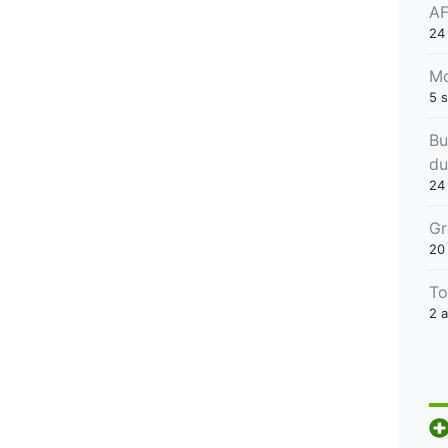
AF
24
Mo
5 
Bu
du
24 
Gr
20
To
2 a