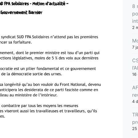
8 
po
in
2 
Mo
7 j
CS
l’
16
AF
re
4 
TR
pr
25