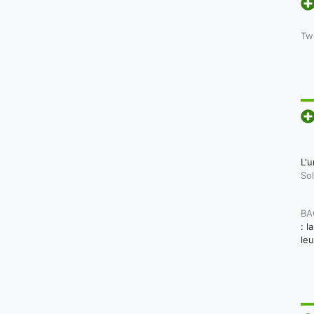
Tw
L'u
Sol
BA
: l
le