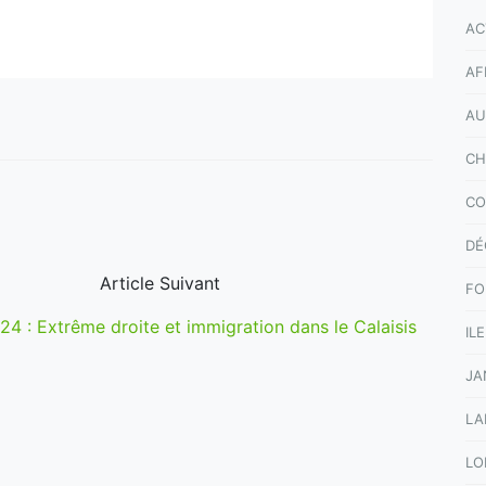
AC
AF
AU
CH
CO
DÉ
Article Suivant
FO
4 : Extrême droite et immigration dans le Calaisis
IL
JA
LA
LO