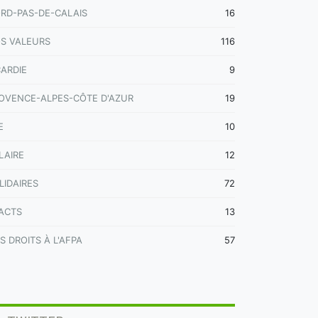
RD-PAS-DE-CALAIS
16
S VALEURS
116
CARDIE
9
OVENCE-ALPES-CÔTE D'AZUR
19
E
10
LAIRE
12
LIDAIRES
72
ACTS
13
S DROITS À L'AFPA
57