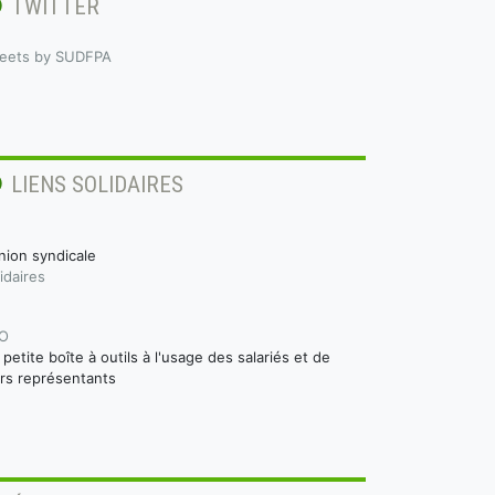
TWITTER
eets by SUDFPA
LIENS SOLIDAIRES
nion syndicale
idaires
O
a petite boîte à outils à l'usage des salariés et de
urs représentants