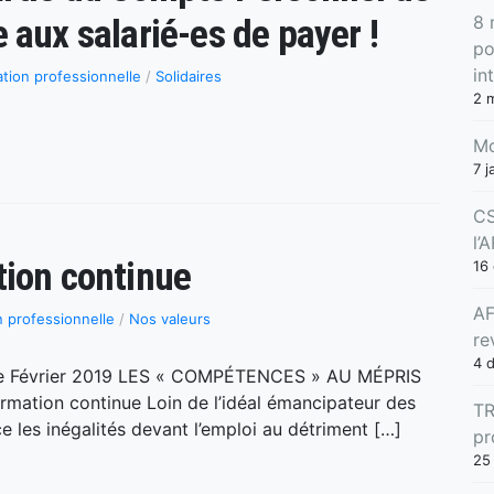
 aux salarié-es de payer !
8 
po
in
tion professionnelle
/
Solidaires
2 
Mo
7 j
CS
l’
tion continue
16
AF
 professionnelle
/
Nos valeurs
re
4 
 de Février 2019 LES « COMPÉTENCES » AU MÉPRIS
mation continue Loin de l’idéal émancipateur des
TR
e les inégalités devant l’emploi au détriment […]
pr
25