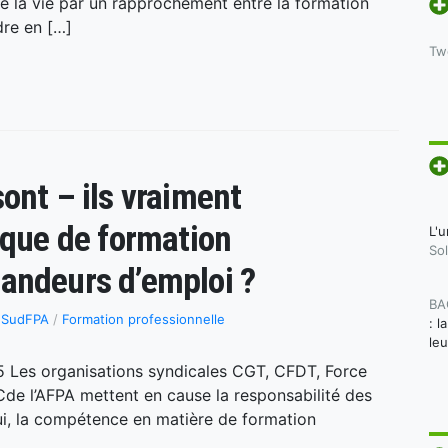
 de la vie par un rapprochement entre la formation
dre en […]
Tw
ont – ils vraiment
ique de formation
L'u
Sol
andeurs d’emploi ?
BA
s SudFPA
/
Formation professionnelle
: l
le
5 Les organisations syndicales CGT, CFDT, Force
de l’AFPA mettent en cause la responsabilité des
hui, la compétence en matière de formation