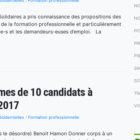
ésidentielles
/
Formation professionnelle
NO
idaires a pris connaissance des propositions des
NO
t de la formation professionnelle et particulièrement
PI
é-e-s et les demandeurs-euses d’emploi. La
PR
PS
SA
SO
mes de 10 candidats à
TR
 2017
VO
ésidentielles
/
Formation professionnelle
s le désordre) Benoit Hamon Donner corps à un