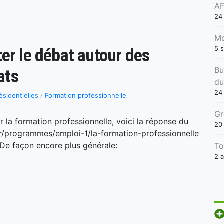
AF
24
Mo
5 
er le débat autour des
Bu
ats
du
24 
ésidentielles
/
Formation professionnelle
Gr
la formation professionnelle, voici la réponse du
20
r/programmes/emploi-1/la-formation-professionnelle
e façon encore plus générale:
To
2 a