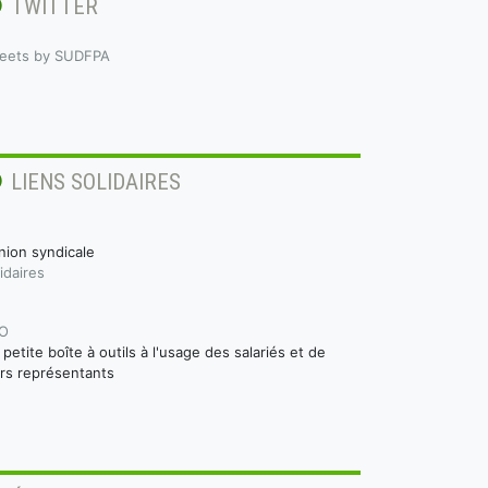
TWITTER
eets by SUDFPA
LIENS SOLIDAIRES
nion syndicale
idaires
O
a petite boîte à outils à l'usage des salariés et de
urs représentants