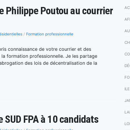
e Philippe Poutou au courrier
AC
AF
AU
ésidentielles
/
Formation professionnelle
CH
pris connaissance de votre courrier et des
CO
la formation professionnelle. Je les partage
’abrogation des lois de décentralisation de la
DÉ
FO
IL
JA
LA
de SUD FPA à 10 candidats
LO