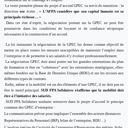
La toute première phrase du projet d’accord GPEC va servir de transition : la
direction
ose
écrire : «
L’AFPA considère que son capital humain est sa
principale richesse…
»
Dans cet état d’esprit, la négociation portant sur la GPEC ne peut être
poursuivie dans les conditions de loyauté et de confiance réciproque
nécessaires à la construction d’un accord.
La loi instaurant la négociation de la GPEC lui donne comme objectif de
mettre en place toutes les mesures susceptibles de maintenir l’emploi dans
l’entreprise et de permettre à ses salariés d’y évoluer professionnellement.
La négociation GPEC doit ainsi porter sur les grandes orientations du plan
de formation et être en “cohérence” avec les orientations stratégiques, elles-
mêmes fondées sur la Base de Données Unique (BDU) et sur les recours aux
différents types de contrats.
Enfin, même si la mobilité est un des éléments d’une GPEC, il ne doit pas en
être le motif principal.
SUD FPA Solidaires réaffirme que la mobilité doit
être à l’initiative des salariés.
SUD FPA Solidaires souhaite retrouver dans le projet d’accord le principe
commun des GPEC d’entreprise :
La communication prévue pour impliquer l’ensemble des acteurs (Instances
Représentatives du Personnel (IRP), bilan de l’entreprise, BDU…)
L’analyse précise de l’activité de l’entreprise (Observatoire des métiers, fiche