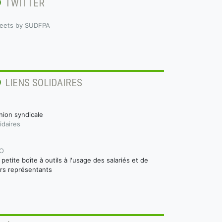
TWITTER
eets by SUDFPA
LIENS SOLIDAIRES
nion syndicale
idaires
O
a petite boîte à outils à l'usage des salariés et de
urs représentants