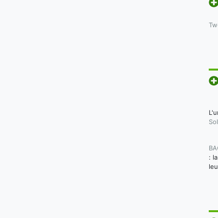
Tw
L'u
Sol
BA
: l
le