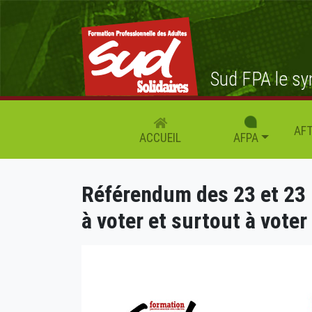
Sud FPA le sy
AFT
AFPA
ACCUEIL
Référendum des 23 et 23 
à voter et surtout à voter