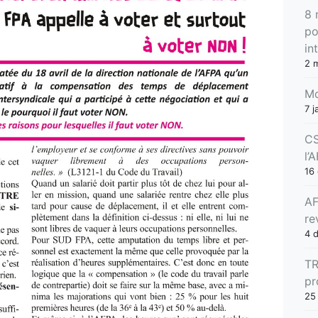
8 
po
in
2 
Mo
7 j
CS
l’
16
AF
re
4 
TR
pr
25