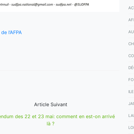
AC
AF
AU
 de l’AFPA
CH
CO
DÉ
FO
IL
JA
Article Suivant
LA
endum des 22 et 23 mai: comment en est-on arrivé
là ?
LO