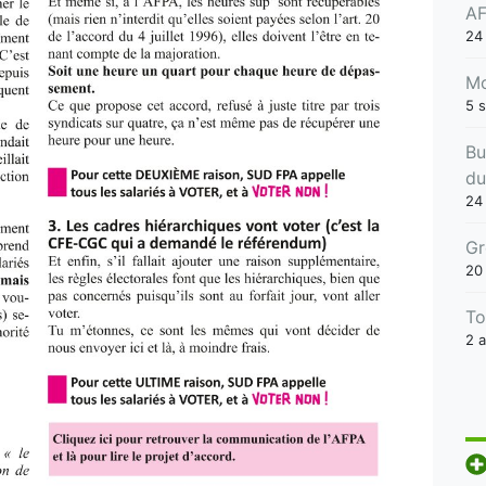
AF
24
Mo
5 
Bu
du
24 
Gr
20
To
2 a