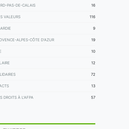
RD-PAS-DE-CALAIS
16
S VALEURS
116
CARDIE
9
OVENCE-ALPES-CÔTE D'AZUR
19
E
10
LAIRE
12
LIDAIRES
72
ACTS
13
S DROITS À L'AFPA
57