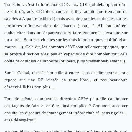
Transition, c’est la foire aux CDD, aux CDI qui débarquent d’on
ne sait où, aux CDI de chantier ( il y aurait une trentaine de
salariés à Afpa Transition !) mais avec de grandes curiosités sur les
territoires d’intervention de chacun ( oui, à AT, on préfère
embaucher dans un département et faire évoluer la personne sur
un autre…Sont pas chiches sur les frais kilométriques et d’hôtel au
moins …). Cela dit, les comptes d’AT sont tellement opaques, que
sa propre direction n’est pas en capacité de dire combien tout cela
coûte ni combien ca rapporte (ou perd, plus vraisemblablement !).
Sur le Cantal, c’est la bouteille à encre…pas de directeur et tout
repose sur une RF laissée en roue libre….et pas beaucoup
d’activité là bas non plus…
Tout de même, comment la direction AFPA peut-elle cautionner
ces façons de faire et en être ainsi complice ? Comment accepter
ensuite les discours de ‘management irréprochable’ sans rigoler…
et se désespérer !
Au quotidien, c’est la zizanie sur les lignes métiers : à vouloir les