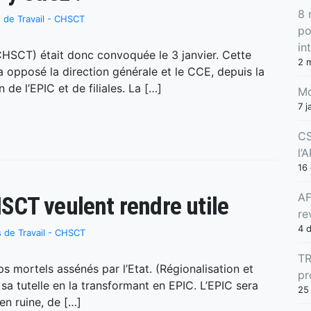
8 
 de Travail - CHSCT
po
in
HSCT) était donc convoquée le 3 janvier. Cette
2 
 a opposé la direction générale et le CCE, depuis la
de l’EPIC et de filiales. La […]
Mo
7 j
CS
l’
16
AF
CT veulent rendre utile
re
4 
 de Travail - CHSCT
TR
s mortels assénés par l’Etat. (Régionalisation et
pr
s sa tutelle en la transformant en EPIC. L’EPIC sera
25
en ruine, de […]