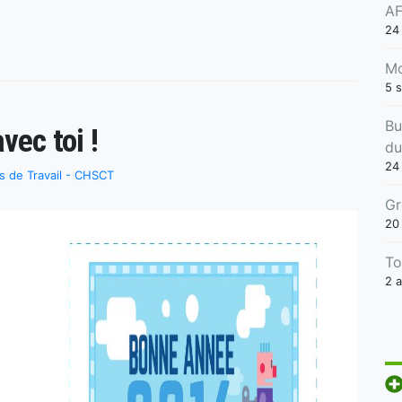
AF
24
Mo
5 
Bu
vec toi !
du
24 
s de Travail - CHSCT
Gr
20
To
2 a