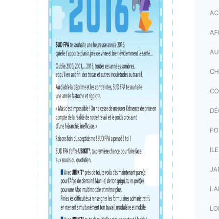
AC
AF
AU
CH
CO
DÉ
FO
IL
JA
LA
LO