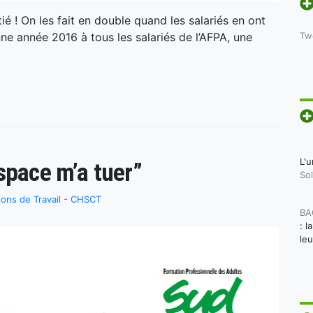
é ! On les fait en double quand les salariés en ont
ne année 2016 à tous les salariés de l’AFPA, une
Tw
L'u
space m’a tuer”
Sol
ions de Travail - CHSCT
BA
: l
le