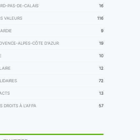
RD-PAS-DE-CALAIS
16
S VALEURS
116
CARDIE
9
OVENCE-ALPES-CÔTE D'AZUR
19
E
10
LAIRE
12
LIDAIRES
72
ACTS
13
S DROITS À L'AFPA
57