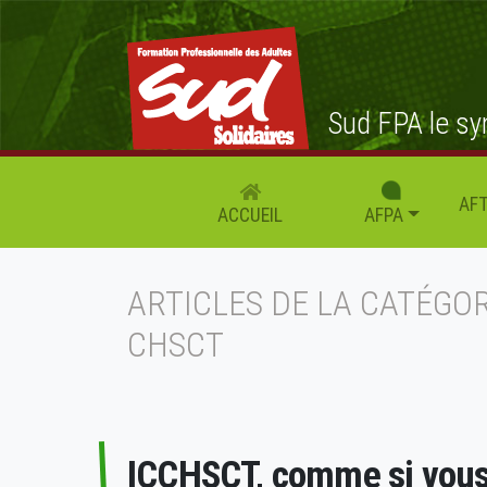
Sud FPA le sy
AFT
AFPA
ACCUEIL
ARTICLES DE LA CATÉGOR
CHSCT
ICCHSCT, comme si vous 