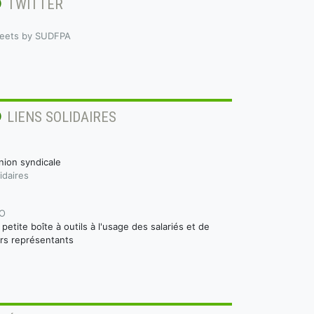
TWITTER
eets by SUDFPA
LIENS SOLIDAIRES
nion syndicale
idaires
O
a petite boîte à outils à l'usage des salariés et de
urs représentants