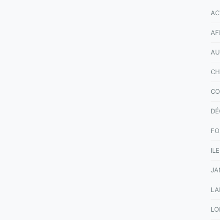
AC
AF
AU
CH
CO
DÉ
FO
IL
JA
LA
LO