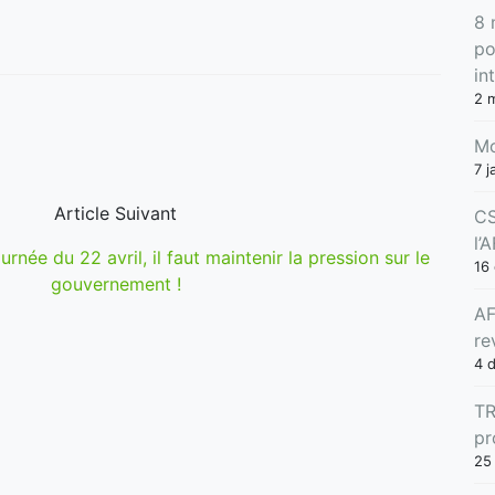
8 
po
in
2 
Mo
7 j
Article Suivant
CS
l’
urnée du 22 avril, il faut maintenir la pression sur le
16
gouvernement !
AF
re
4 
TR
pr
25