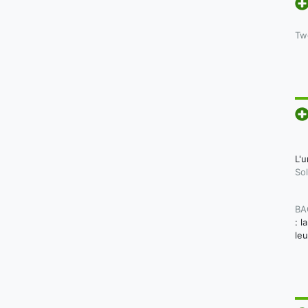
Tw
L'u
Sol
BA
: l
le