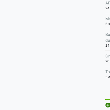
AF
24
Mo
5 
Bu
du
24 
Gr
20
To
2 a