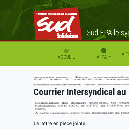
Sud FPA le sy
AFT
AFPA
ACCUEIL
Courrier Intersyndical au
La lettre en pièce jointe