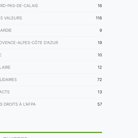
RD-PAS-DE-CALAIS
16
S VALEURS
116
CARDIE
9
OVENCE-ALPES-CÔTE D'AZUR
19
E
10
LAIRE
12
LIDAIRES
72
ACTS
13
S DROITS À L'AFPA
57