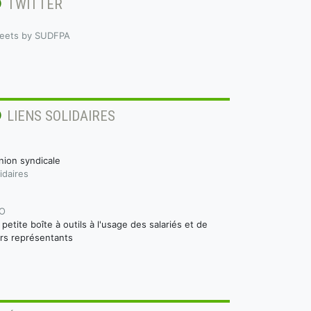
TWITTER
eets by SUDFPA
LIENS SOLIDAIRES
nion syndicale
idaires
O
a petite boîte à outils à l'usage des salariés et de
urs représentants