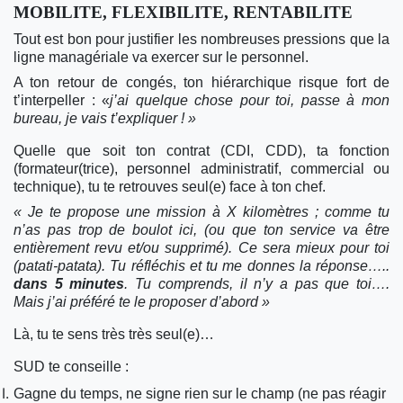
MOBILITE, FLEXIBILITE, RENTABILITE
Tout est bon pour justifier les nombreuses pressions que la
ligne managériale va exercer sur le personnel.
A ton retour de congés, ton hiérarchique risque fort de
t’interpeller : «
j’ai quelque chose pour toi, passe à mon
bureau, je vais t’expliquer ! »
Quelle que soit ton contrat (CDI, CDD), ta fonction
(formateur(trice), personnel administratif, commercial ou
technique), tu te retrouves seul(e) face à ton chef.
« Je te propose une mission à X kilomètres ; comme tu
n’as pas trop de boulot ici, (ou que ton service va être
entièrement revu et/ou supprimé). Ce sera mieux pour toi
(patati-patata). Tu réfléchis et tu me donnes la réponse…..
dans 5 minutes
. Tu comprends, il n’y a pas que toi….
Mais j’ai préféré te le proposer d’abord »
Là, tu te sens très très seul(e)…
SUD te conseille :
Gagne du temps, ne signe rien sur le champ (ne pas réagir