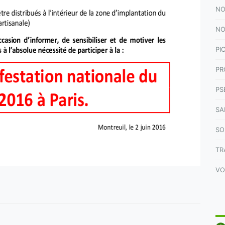
NO
NO
PI
PR
PS
SA
SO
TR
VO