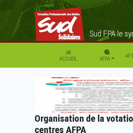
Sud FPA le sy
AFT
AFPA
ACCUEIL
Organisation de la votati
centres AFPA