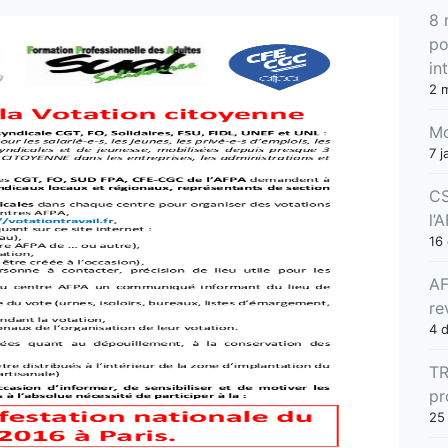
8 
po
in
2 
Mo
7 j
CS
l’
16
AF
re
4 
TR
pr
25