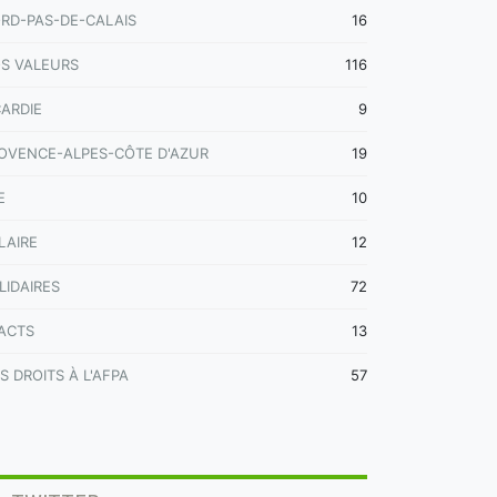
RD-PAS-DE-CALAIS
16
S VALEURS
116
CARDIE
9
OVENCE-ALPES-CÔTE D'AZUR
19
E
10
LAIRE
12
LIDAIRES
72
ACTS
13
S DROITS À L'AFPA
57