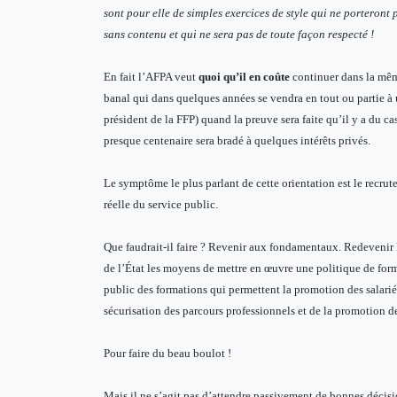
sont pour elle de simples exercices de style qui ne porteront
sans contenu et qui ne sera pas de toute façon respecté !
En fait l’AFPA veut
quoi qu’il en coûte
continuer dans la mêm
banal qui dans quelques années se vendra en tout ou partie à
président de la FFP) quand la preuve sera faite qu’il y a du ca
presque centenaire sera bradé à quelques intérêts privés.
Le symptôme le plus parlant de cette orientation est le recrut
réelle du service public.
Que faudrait-il faire ? Revenir aux fondamentaux. Redevenir l
de l’État les moyens de mettre en œuvre une politique de for
public des formations qui permettent la promotion des salari
sécurisation des parcours professionnels et de la promotion des
Pour faire du beau boulot !
Mais il ne s’agit pas d’attendre passivement de bonnes décisio