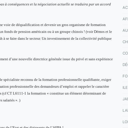
 pas à conséquences et la négociation actuelle se traduira par un accord
AC
AF
e voie de déqualification et devenir un gros organisme de formation
AU
 un fonds de pension américain ou à un groupe chinois ! (voir Démos et le
sh à se faire dans le secteur. Un investissement de la collectivité publique
CH
CO
ement d’une nouvelle directrice générale issue du privé et sans expérience
DÉ
FO
e spécialiste reconnu de la formation professionnelle qualifiante, exiger
mation professionnelle des demandeurs d’emploi et rappeler le caractère
IL
és (cf CT L6111-1 la formation « constitue un élément déterminant de
JA
 salariés ». )
LA
LO
ns de l’Etat et des dirigeants de l’AFPA !