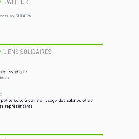
TWITTER
eets by SUDFPA
LIENS SOLIDAIRES
nion syndicale
idaires
O
a petite boîte à outils à l'usage des salariés et de
urs représentants