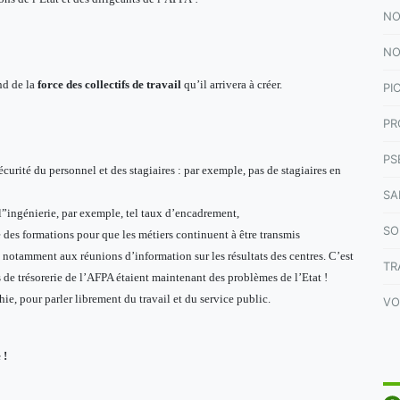
NO
NO
nd de la
force des collectifs de travail
qu’il arrivera à créer.
PI
PR
PS
écurité du personnel et des stagiaires : par exemple, pas de stagiaires en
SA
e l”ingénierie, par exemple, tel taux d’encadrement,
SO
ée des formations pour que les métiers continuent à être transmis
s notamment aux réunions d’information sur les résultats des centres. C’est
TR
 de trésorerie de l’AFPA étaient maintenant des problèmes de l’Etat !
chie, pour parler librement du travail et du service public.
VO
 !