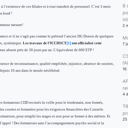
8 
’existence de ces filiales et à tout transfert de personnel. C’est 3 mois
po
us bord !
in
 commune mesure!
2 
ffrance et il ne s’agit pas comme le prétend l’ancien DG Donon de quelques
Mo
ue, systémique.
Les travaux de l’ICCHSCT
[1]
ont officialisé cette
7 j
enne absent près de 30 jours par an. L’équivalent de 600 ETP !
CS
l’
absence de reconnaissance, qualité empêchée, injustice, absence de soutien,
16
depuis 10 ans dans le moule néolibéral.
AF
re
4 
es formateurs CDD recrutés la veille pour le lendemain, non formés,
TR
us courtes et formatées pour les exigences financières des Conseils
pr
ormations, pour remplir les stages et non pour se former à des métiers. Et
25
 l’appel ! Des formations sans l’accompagnement psycho social et la