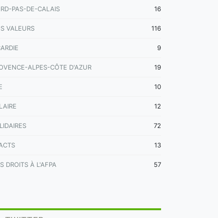
RD-PAS-DE-CALAIS
16
S VALEURS
116
CARDIE
9
OVENCE-ALPES-CÔTE D'AZUR
19
E
10
LAIRE
12
LIDAIRES
72
ACTS
13
S DROITS À L'AFPA
57