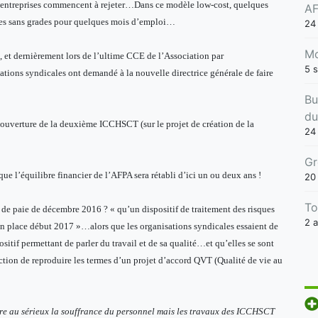
 entreprises commencent à rejeter…Dans ce modèle low-cost, quelques
AF
 des sans grades pour quelques mois d’emploi…
24
Mo
s, et dernièrement lors de l’ultime CCE de l’Association par
5 
ations syndicales ont demandé à la nouvelle directrice générale de faire
Bu
du
ouverture de la deuxième ICCHSCT (sur le projet de création de la
24 
Gr
que l’équilibre financier de l’AFPA sera rétabli d’ici un ou deux ans !
20
To
 de paie de décembre 2016 ? « qu’un dispositif de traitement des risques
2 a
 en place début 2017 »…alors que les organisations syndicales essaient de
sitif permettant de parler du travail et de sa qualité…et qu’elles se sont
ection de reproduire les termes d’un projet d’accord QVT (Qualité de vie au
re au sérieux la souffrance du personnel mais les travaux des ICCHSCT