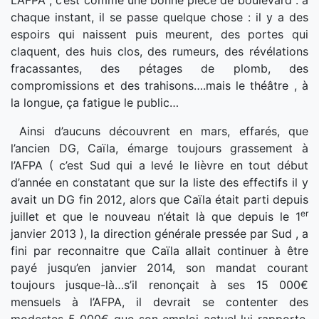
L’AFPA , c’est comme une bonne pièce de boulevard : à
chaque instant, il se passe quelque chose : il y a des
espoirs qui naissent puis meurent, des portes qui
claquent, des huis clos, des rumeurs, des révélations
fracassantes, des pétages de plomb, des
compromissions et des trahisons….mais le théâtre , à
la longue, ça fatigue le public…
Ainsi d’aucuns découvrent en mars, effarés, que
l’ancien DG, Caïla, émarge toujours grassement à
l’AFPA ( c’est Sud qui a levé le lièvre en tout début
d’année en constatant que sur la liste des effectifs il y
avait un DG fin 2012, alors que Caïla était parti depuis
er
juillet et que le nouveau n’était là que depuis le 1
janvier 2013 ), la direction générale pressée par Sud , a
fini par reconnaitre que Caïla allait continuer à être
payé jusqu’en janvier 2014, son mandat courant
toujours jusque-là…s’il renonçait à ses 15 000€
mensuels à l’AFPA, il devrait se contenter des